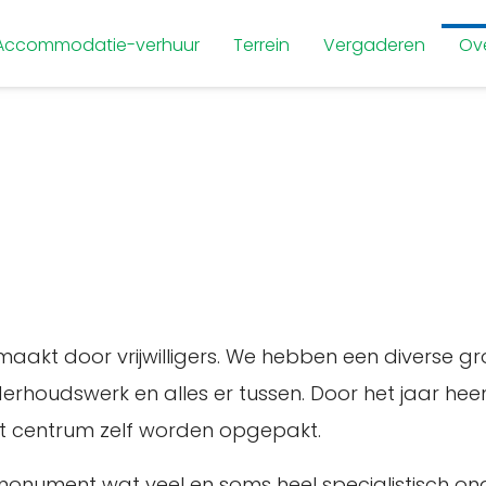
Accommodatie-verhuur
Terrein
Vergaderen
Ov
aakt door vrijwilligers. We hebben een diverse g
derhoudswerk en alles er tussen. Door het jaar heen
et centrum zelf worden opgepakt.
monument wat veel en soms heel specialistisch on