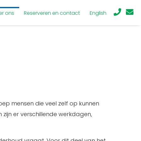
er ons
Reserveren en contact
English
roep mensen die veel zelf op kunnen
 zijn er verschillende werkdagen,
derhoud vraagt. Voor dit deel van het