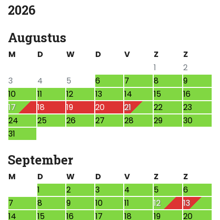
2026
Selectie
jaar
Augustus
M
D
W
D
V
Z
Z
1
2
3
4
5
6
7
8
9
10
11
12
13
14
15
16
17
18
19
20
21
22
23
24
25
26
27
28
29
30
31
September
M
D
W
D
V
Z
Z
1
2
3
4
5
6
7
8
9
10
11
12
13
14
15
16
17
18
19
20