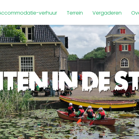
Accommodatie-verhuur
Terrein
Vergaderen
Ov
eef de hist